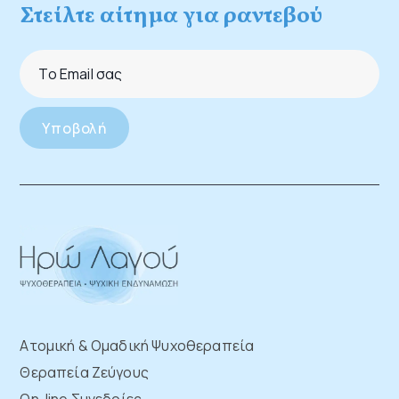
Στείλτε αίτημα για ραντεβού
Ατομική & Ομαδική Ψυχοθεραπεία
Θεραπεία Ζεύγους