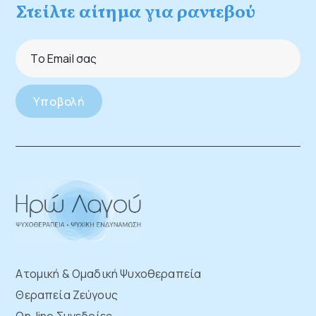
Στείλτε αίτημα για ραντεβού
Ατομική & Ομαδική Ψυχοθεραπεία
Θεραπεία Ζεύγους