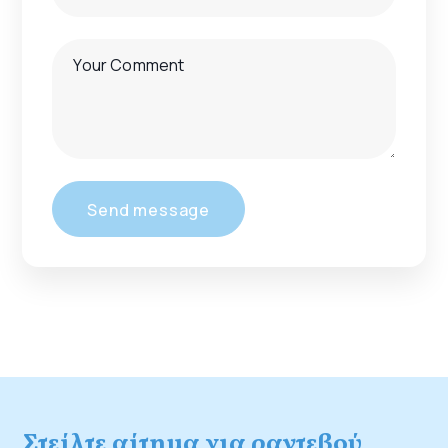
Στείλτε αίτημα για ραντεβού